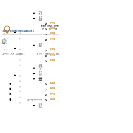
24小时健康热
欢迎来到重庆星荣
网站
首页
线：
400-0600-
整形外科医院官方
关于
星荣
066
网站！
星荣
简介
服务团
在院医
诊疗科
院内
队
生
室
环境
马晓琳 - 主治医师 | 美容皮肤科技术院长
发布时间:2025-09-04 13:51:15
医疗
首
当
设备
医护
页
前
动态
星荣
☆
位
团队
服务
在
置：
团队
上一个：
谭加 - 主治医师丨
下一个：
麻醉徐克平 - 副主
在院
院
医生
诊疗
医
科室
生殖
生
器整
形
☆
医护
动态
在
媒体
聚焦
院
星荣
学术
ABOUT US
CONTACT
简介
星荣
医
服务
XINGRONG
院内
艺术
关于我们
联系我们
团队
环境
星荣
扫码关
关注解
扫码关
生
在院
TEAM 星荣团
医疗
公益
医生
重庆星荣整形外科医院有限责任公司 版权所有 ©️️️️ 2020-2025 All rights
设备
星荣
注，看
锁，医
注，知
详
特色
队
联系
时尚
科室
reserved
渝ICP备20008537号
我们
星荣
案例干
美攻略
福利答
情
联系
我们
货
疑